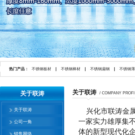
热门产品：
不锈钢板材
|
不锈钢棒材
|
不锈钢扁钢
|
不锈钢薄
关于联涛
关于联涛
/ COMPANY PROFI
关于联涛
兴化市联涛金
一家实力雄厚集
公司一角
体的新型现代化企业
销售网络