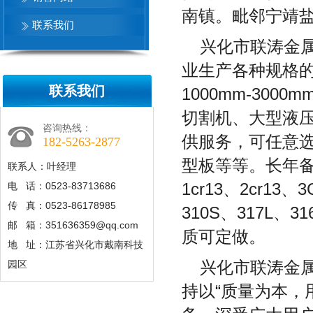
南镇。毗邻宁靖
联系我们
兴化市联涛金
业生产各种规格的
联系我们
1000mm-30
切割机、大型液
咨询热线：
供服务，可任意
182-5263-2877
型板等等。长年备货8
联系人：叶经理
1cr13、2cr13、
电 话：0523-83713686
传 真：0523-86178985
310S、317L、3
邮 箱：351636359@qq.com
质可定做。
地 址：江苏省兴化市戴南科技
兴化市联涛金
园区
持以“质量为本，