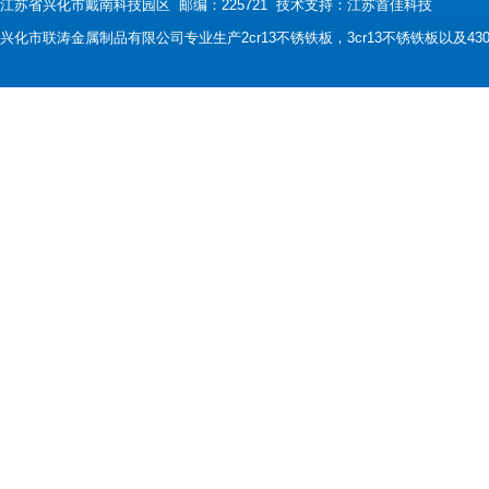
江苏省兴化市戴南科技园区 邮编：225721 技术支持：
江苏首佳科技
兴化市联涛金属制品有限公司专业生产2cr13不锈铁板，3cr13不锈铁板以及