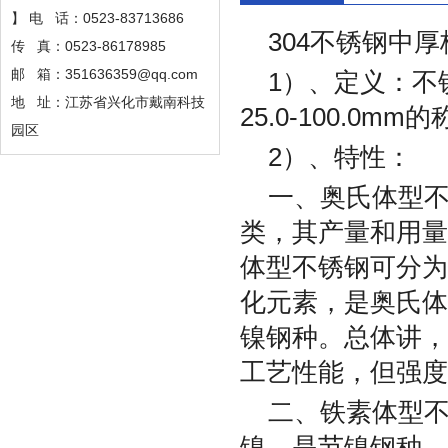
】 电 话：0523-83713686
304不锈钢中厚
传 真：0523-86178985
邮 箱：351636359@qq.com
1）、定义：不
地 址：江苏省兴化市戴南科技
25.0-100.0
园区
2）、特性：
一、奥氏体型
类，其产量和用量
体型不锈钢可分为
化元素，是奥氏体
镍钢种。总体讲，
工艺性能，但强度
二、铁素体型不
镍，是节镍钢种，