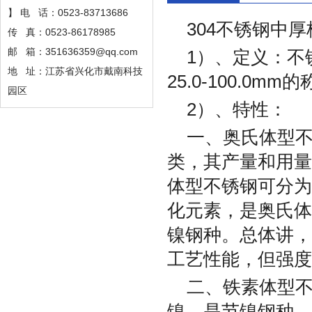
】 电 话：0523-83713686
304不锈钢中厚
传 真：0523-86178985
邮 箱：351636359@qq.com
1）、定义：不
地 址：江苏省兴化市戴南科技
25.0-100.0
园区
2）、特性：
一、奥氏体型
类，其产量和用量
体型不锈钢可分为
化元素，是奥氏体
镍钢种。总体讲，
工艺性能，但强度
二、铁素体型不
镍，是节镍钢种，